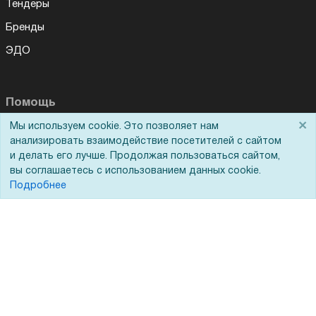
Тендеры
Бренды
ЭДО
Помощь
×
Мы используем cookie. Это позволяет нам
Вопрос-ответ
анализировать взаимодействие посетителей с сайтом
и делать его лучше. Продолжая пользоваться сайтом,
Реквизиты
вы соглашаетесь с использованием данных cookie.
Гарантии и возврат
Подробнее
Сервисный центр
Вакансии
Обратная связь
Для Таможенного союза