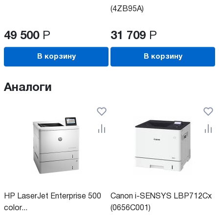
(4ZB95A)
49 500
Р
31 709
Р
В корзину
В корзину
Аналоги
HP LaserJet Enterprise 500
Canon i-SENSYS LBP712Cx
color...
(0656C001)