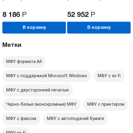
8 186
Р
52 952
Р
В корзину
В корзину
Метки
МФУ формата А4
МФУ с поддержкой Microsoft Windows
МФУ c wi-fi
МФУ с двусторонней печатью
Черно-белые (монохромные) МФУ
МФУ с принтером
МФУ с факсом
МФУ с автоподачей бумаги