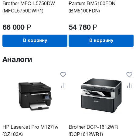
Brother MFC-L5750DW
Pantum BM5100FDN
(MFCL5750DWR1)
(BM5100FDN)
66 000
Р
54 780
Р
В корзину
В корзину
Аналоги
HP LaserJet Pro M127fw
Brother DCP-1612WR
(CZ183A)
(DCP1612WR1)