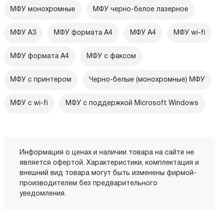
МФУ монохромные
МФУ черно-белое лазерное
МФУ А3
МФУ формата А4
МФУ А4
МФУ wi-fi
МФУ формата А4
МФУ с факсом
МФУ с принтером
Черно-белые (монохромные) МФУ
МФУ c wi-fi
МФУ с поддержкой Microsoft Windows
Информация о ценах и наличии товара на сайте не
является офертой. Характеристики, комплектация и
внешний вид товара могут быть изменены фирмой-
производителем без предварительного
уведомления.