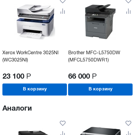
Xerox WorkCentre 3025NI
Brother MFC-L5750DW
(WC3025NI)
(MFCL5750DWR1)
23 100
Р
66 000
Р
В корзину
В корзину
Аналоги