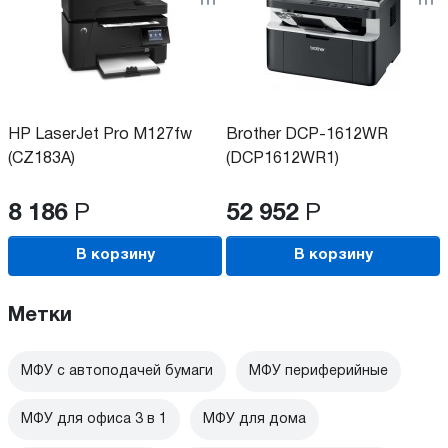
HP LaserJet Pro M127fw
Brother DCP-1612WR
(CZ183A)
(DCP1612WR1)
8 186
Р
52 952
Р
В корзину
В корзину
Метки
МФУ с автоподачей бумаги
МФУ периферийные
МФУ для офиса 3 в 1
МФУ для дома