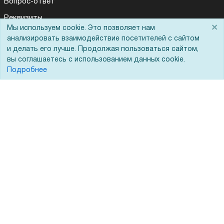
Вопрос-ответ
Реквизиты
×
Мы используем cookie. Это позволяет нам
Гарантии и возврат
анализировать взаимодействие посетителей с сайтом
и делать его лучше. Продолжая пользоваться сайтом,
Сервисный центр
вы соглашаетесь с использованием данных cookie.
Вакансии
Подробнее
Обратная связь
Для Таможенного союза
Запрос актов сверки
© 2002 - 2026 Форофис – поставки оборудования для бизнеса:
полиграфического, банковского, презентационного и оргтехники
На информационном ресурсе применяются
рекомендательные
технологии
Наш сайт защищен с помощью Yandex SmartCaptcha и