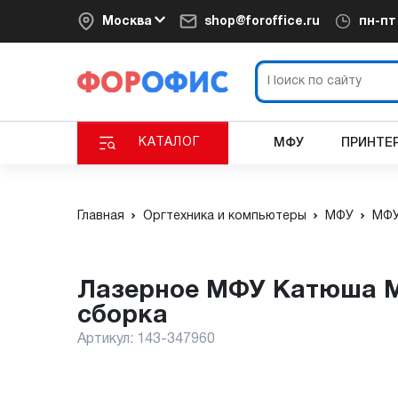
Москва
shop@foroffice.ru
пн-п
КАТАЛОГ
МФУ
ПРИНТЕ
Главная
Оргтехника и компьютеры
МФУ
МФУ
Лазерное МФУ Катюша М130p, монохром, А4, 1200 dpi, Российская
сборка
Артикул:
143-347960