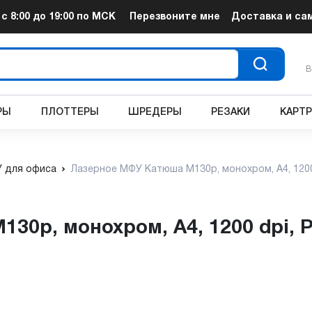
т
с 8:00 до 19:00
по МСК
Перезвоните мне
Доставка и са
В
РЫ
ПЛОТТЕРЫ
ШРЕДЕРЫ
РЕЗАКИ
КАРТ
 для офиса
Лазерное МФУ Катюша М130p, монохром, А4, 1200