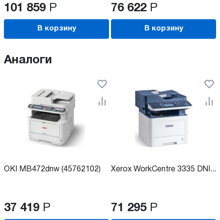
101 859
Р
76 622
Р
В корзину
В корзину
Аналоги
OKI MB472dnw (45762102)
Xerox WorkCentre 3335 DNI...
37 419
Р
71 295
Р