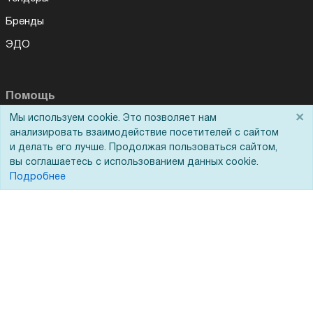
Бренды
ЭДО
Помощь
×
Мы используем cookie. Это позволяет нам
Вопрос-ответ
анализировать взаимодействие посетителей с сайтом
и делать его лучше. Продолжая пользоваться сайтом,
Реквизиты
вы соглашаетесь с использованием данных cookie.
Гарантии и возврат
Подробнее
Сервисный центр
Вакансии
Обратная связь
Для Таможенного союза