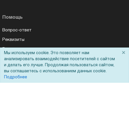
Помощь
Вопрос-ответ
Реквизиты
Гарантии и возврат
×
Мы используем cookie. Это позволяет нам
Сервисный центр
анализировать взаимодействие посетителей с сайтом
и делать его лучше. Продолжая пользоваться сайтом,
Вакансии
вы соглашаетесь с использованием данных cookie.
Подробнее
Обратная связь
Для Таможенного союза
Запрос актов сверки