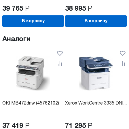
39 765
Р
38 995
Р
В корзину
В корзину
Аналоги
OKI MB472dnw (45762102)
Xerox WorkCentre 3335 DNI...
37 419
Р
71 295
Р