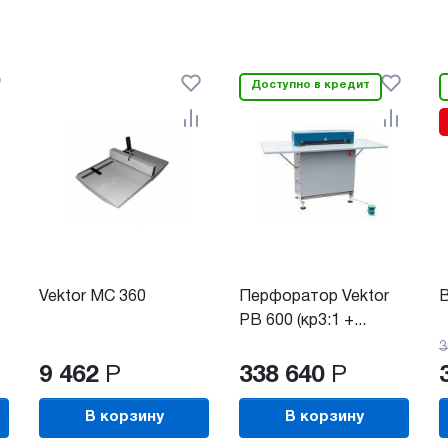
Доступно в кредит
Vektor MC 360
Перфоратор Vektor
B
PB 600 (кр3:1 +...
3
9 462
Р
338 640
Р
В корзину
В корзину