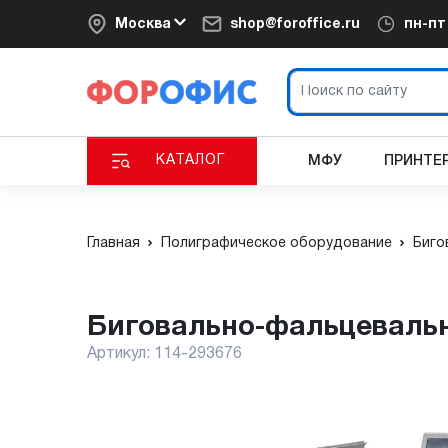
Москва
shop@foroffice.ru
пн-п
КАТАЛОГ
МФУ
ПРИНТЕ
Главная
Полиграфическое оборудование
Биго
Биговально-фальцевальн
Артикул:
114-293676