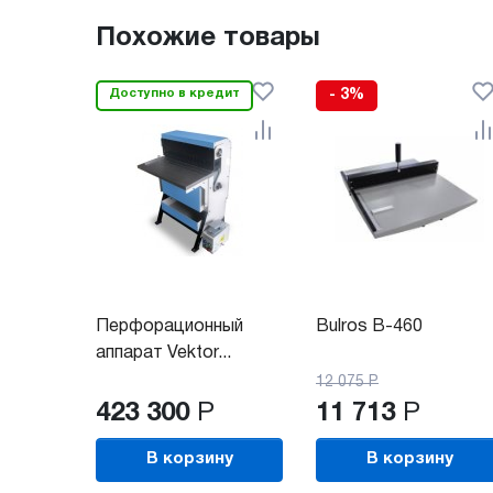
Похожие товары
Доступно в кредит
- 3%
Перфорационный
Bulros B-460
аппарат Vektor...
12 075
Р
423 300
Р
11 713
Р
В корзину
В корзину