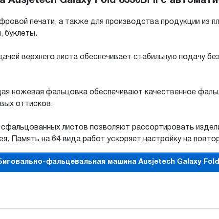
Ausjetech Galaxy Fold 8336BFII с автомат
ровой печати, а также для производства продукции из п
, буклеты.
ачей верхнего листа обеспечивает стабильную подачу без
щая ножевая фальцовка обеспечивают качественное фаль
вых оттисков.
 сфальцованных листов позволяют рассортировать издели
я. Память на 64 вида работ ускоряет настройку на повт
Биговально-фальцевальная машина Ausjetech Galaxy Fold 