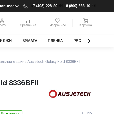
мовывоз
+7 (495) 228-20-11
8 (800) 333-10-11
ойти
Сравнение
Избранное
Корзина
РИДЖИ
БУМАГА
ПЛЕНКА
PRO
льная машина Ausjetech Galaxy Fold 8336BFII
ld 8336BFII
Под заказ