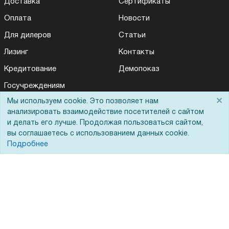
Доставка
Сертификаты
Оплата
Новости
Для дилеров
Статьи
Лизинг
Контакты
Кредитование
Демопоказ
Госучреждениям
×
Мы используем cookie. Это позволяет нам
Тендеры
анализировать взаимодействие посетителей с сайтом
Бренды
и делать его лучше. Продолжая пользоваться сайтом,
вы соглашаетесь с использованием данных cookie.
ЭДО
Подробнее
Помощь
Вопрос-ответ
Реквизиты