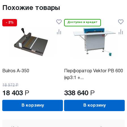
Похожие товары
- 3%
Доступно в кредит
Bulros A-350
Перфоратор Vektor PB 600
(кр3:1 +...
18 972
Р
18 403
Р
338 640
Р
В корзину
В корзину