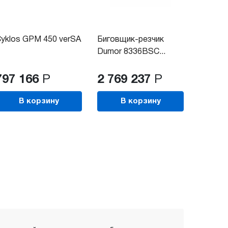
yklos GPM 450 verSA
Биговщик-резчик
Dumor 8336BSC...
797 166
Р
2 769 237
Р
В корзину
В корзину