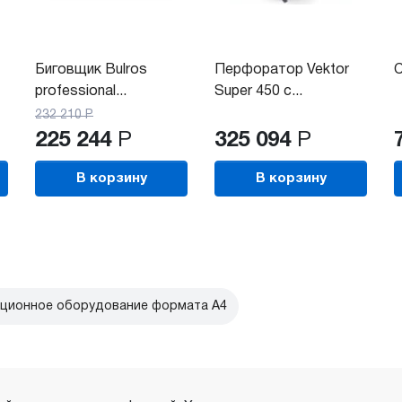
Биговщик Bulros
Перфоратор Vektor
C
professional...
Super 450 с...
232 210
Р
225 244
Р
325 094
Р
В корзину
В корзину
ционное оборудование формата А4