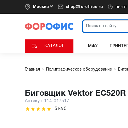
Москва
shop@foroffice.ru
пн-п
КАТАЛОГ
МФУ
ПРИНТЕ
Главная
Полиграфическое оборудование
Биго
Биговщик Vektor EC520R
Артикул:
114-017517
5
из
5