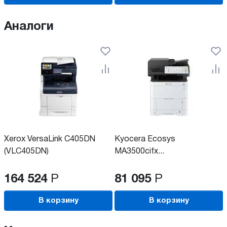
Аналоги
Xerox VersaLink C405DN
Kyocera Ecosys
(VLC405DN)
MA3500cifx...
164 524
Р
81 095
Р
В корзину
В корзину