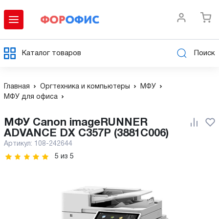
Каталог товаров
Поиск
Главная
Оргтехника и компьютеры
МФУ
МФУ для офиса
МФУ Canon imageRUNNER
ADVANCE DX C357P (3881C006)
Артикул:
108-242644
5
из
5