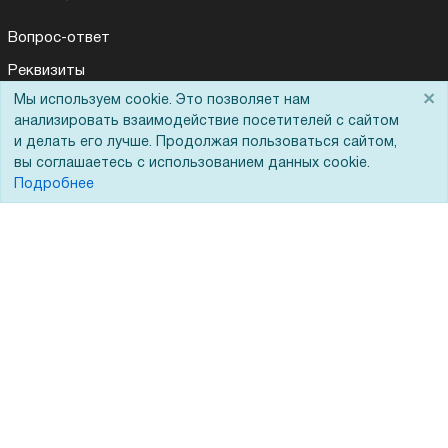
Вопрос-ответ
Реквизиты
×
Мы используем cookie. Это позволяет нам
Гарантии и возврат
анализировать взаимодействие посетителей с сайтом
Сервисный центр
и делать его лучше. Продолжая пользоваться сайтом,
вы соглашаетесь с использованием данных cookie.
Вакансии
Подробнее
Обратная связь
Для Таможенного союза
Запрос актов сверки
© 2002 - 2026 Форофис – поставки оборудования для бизнеса:
полиграфического, банковского, презентационного и оргтехники
На информационном ресурсе применяются
рекомендательные