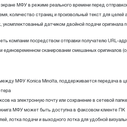
 экране МФУ в режиме реального времени перед отправко
ремя, количество страниц и произвольный текст для целей
 укомплектованный датчиком двойной подачи оригинала п
а сеть компании посредством отправки получателю URL-ад
ри единовременном сканировании смешанных оригиналов (о
между МФУ Konica Minolta, поддерживается передача в цв
ютера
ов на электронную почту или сохранение в сетевой папк
я книга МФУ может быть доступна в факсовом клиенте ПК
ей, лотка подачи и выходного лотка для удобной визуал