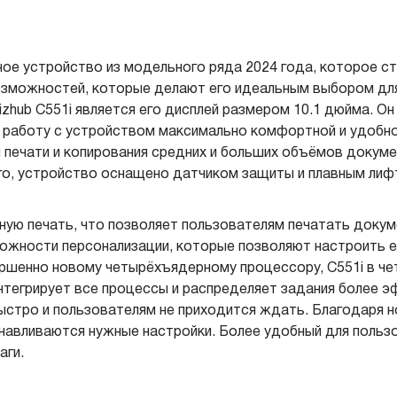
ое устройство из модельного ряда 2024 года, которое с
зможностей, которые делают его идеальным выбором для 
zhub C551i является его дисплей размером 10.1 дюйма. Он
 работу с устройством максимально комфортной и удобно
 печати и копирования средних и больших объёмов докуме
го, устройство оснащено датчиком защиты и плавным лиф
ную печать, что позволяет пользователям печатать докуме
ожности персонализации, которые позволяют настроить е
ршенно новому четырёхъядерному процессору, C551i в че
тегрирует все процессы и распределяет задания более э
ыстро и пользователям не приходится ждать. Благодаря н
анавливаются нужные настройки. Более удобный для поль
аги.