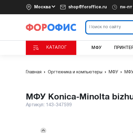
Москва
shop@foroffice.ru
пн-п
КАТАЛОГ
МФУ
ПРИНТЕ
Главная
Оргтехника и компьютеры
МФУ
МФУ
МФУ Konica-Minolta bizh
Артикул:
143-347599