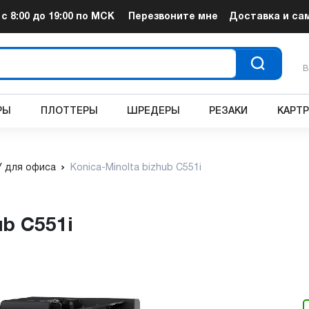
т
с 8:00 до 19:00
по МСК
Перезвоните мне
Доставка и са
В
РЫ
ПЛОТТЕРЫ
ШРЕДЕРЫ
РЕЗАКИ
КАРТ
 для офиса
Konica-Minolta bizhub C551i
ub C551i