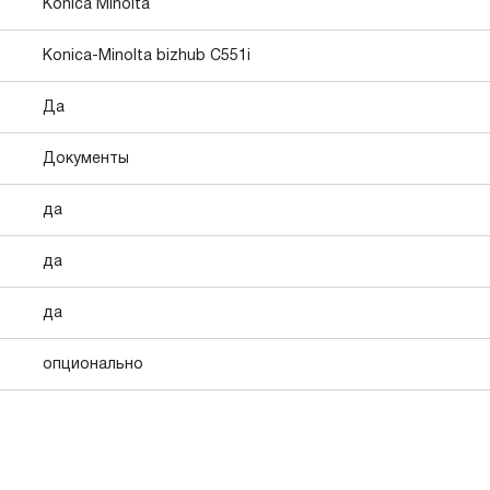
Konica Minolta
Konica-Minolta bizhub C551i
Да
Документы
да
да
да
опционально