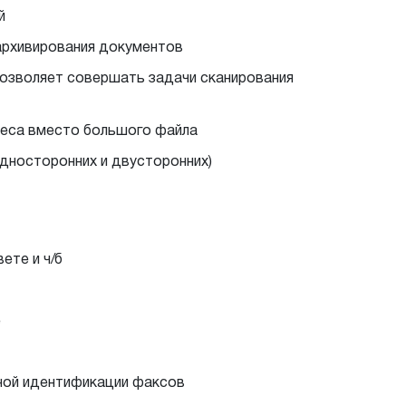
й
 архивирования документов
озволяет совершать задачи сканирования
реса вместо большого файла
дносторонних и двусторонних)
ете и ч/б
е
ьной идентификации факсов