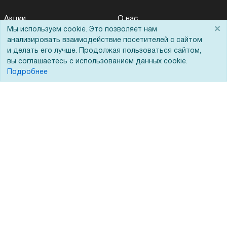
Акции
О нас
×
Мы используем cookie. Это позволяет нам
Доставка
Сертификаты
анализировать взаимодействие посетителей с сайтом
и делать его лучше. Продолжая пользоваться сайтом,
Оплата
Новости
вы соглашаетесь с использованием данных cookie.
Для дилеров
Статьи
Подробнее
Лизинг
Контакты
Кредитование
Демопоказ
Госучреждениям
Тендеры
Бренды
ЭДО
Помощь