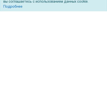
вы соглашаетесь с использованием данных cookie.
Кредитование
Демопоказ
Подробнее
Госучреждениям
Тендеры
Бренды
ЭДО
Помощь
Вопрос-ответ
Реквизиты
Гарантии и возврат
Сервисный центр
Вакансии
Обратная связь