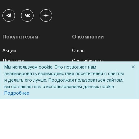
Покупателям
О компании
Акции
О нас
Доставка
Сертификаты
×
Мы используем cookie. Это позволяет нам
Оплата
Новости
анализировать взаимодействие посетителей с сайтом
и делать его лучше. Продолжая пользоваться сайтом,
Для дилеров
Статьи
вы соглашаетесь с использованием данных cookie.
Лизинг
Контакты
Подробнее
Кредитование
Демопоказ
Госучреждениям
Тендеры
Бренды