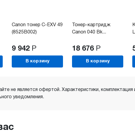
Canon тонер C-EXV 49
Тонер-картридж
(8525B002)
Canon 040 Bk...
L
9 942
Р
18 676
Р
В корзину
В корзину
айте не является офертой. Характеристики, комплектация
ного уведомления.
вас