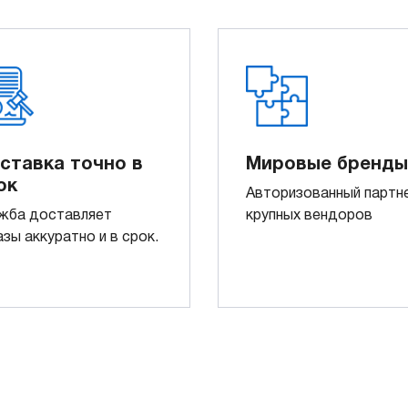
ставка точно в
Мировые бренды
ок
Авторизованный партн
жба доставляет
крупных вендоров
азы аккуратно и в срок.