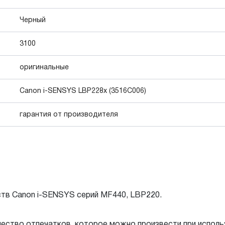
Черный
3100
оригинальные
Canon i-SENSYS LBP228x (3516C006)
гарантия от производителя
ств Canon i-SENSYS серий MF440, LBP220.
ичество отпечатков, которое можно произвести при испол