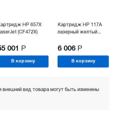
Картридж HP 657X
Картридж HP 117A
aserJet (CF472X)
лазерный желтый...
55 001
Р
6 006
Р
В корзину
В корзину
 и внешний вид товара могут быть изменены