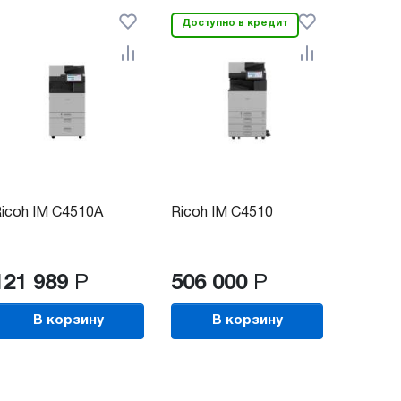
Доступно в кредит
icoh IM C4510A
Ricoh IM C4510
121 989
Р
506 000
Р
В корзину
В корзину