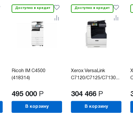
Доступно в кредит
Доступно в кредит
Ricoh IM C4500
Xerox VersaLink
X
(418314)
C7120/C7125/C7130...
C
495 000
Р
304 466
Р
В корзину
В корзину