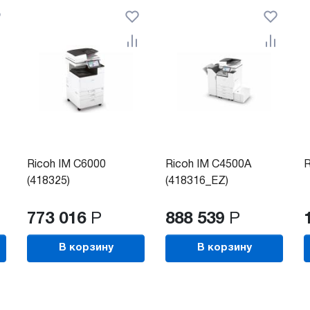
Ricoh IM C6000
Ricoh IM C4500A
R
(418325)
(418316_EZ)
773 016
Р
888 539
Р
В корзину
В корзину