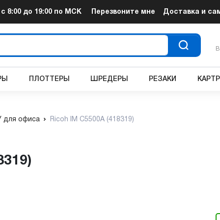
т
с 8:00 до 19:00
по МСК
Перезвоните мне
Доставка и са
В
РЫ
ПЛОТТЕРЫ
ШРЕДЕРЫ
РЕЗАКИ
КАРТ
 для офиса
Ricoh IM C5500A (418319)
8319)