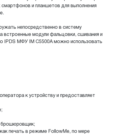
х смартфонов и планшетов для выполнения
е.
гружать непосредственно в систему
а встроенные модули фальцовки, сшивания и
го IPDS МФУ IM C5500A можно использовать
 оператора к устройству и предоставляет
;
й брошюровщик;
как печать в режиме FollowMe, по мере