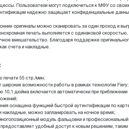
оцессы. Пользователи могут подключиться к МФУ со свои
утентификации надежно защищает конфиденциальные данны
онние оригиналы можно сканировать за один проход и вы
онохромная печать выполняется с одинаковой скоростью, 
учное вмешательство. Благодаря поддержке оригинально
как счета и накладные.
:
печати 55 стр./мин;
т широкие возможности работы в рамках технологии Fiery;
ю 10,1 дюйма включается автоматически при приближении
ложений;
ения оснащена функцией быстрой аутентификации по карте
и накладные, можно запланировать на ночное время;
многопозиционный модуль фальцовки и профессиональны
™ предоставляет удобный доступ к новым решениям, таким 