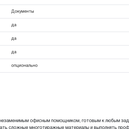
Документы
да
да
да
опционально
с незаменимым офисным помощником, готовым к любым за
тать сложные многотиражные материалы и выполнять про