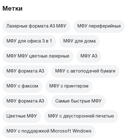
Метки
Лазерные формата А3 МФУ
МФУ периферийные
МФУ для офиса 3 в 1
МФУ для дома
МФУ МФУ цветные лазерные
МФУ А3
МФУ формата A3
МФУ с автоподачей бумаги
МФУ с факсом
МФУ с принтером
МФУ формата А3
Самые быстрые МФУ
Цветные МФУ
МФУ с двусторонней печатью
МФУ с поддержкой Microsoft Windows