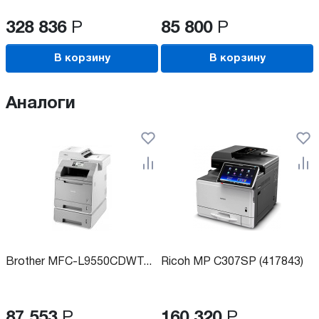
328 836
Р
85 800
Р
В корзину
В корзину
Аналоги
Brother MFC-L9550CDWT...
Ricoh MP C307SP (417843)
87 553
Р
160 320
Р