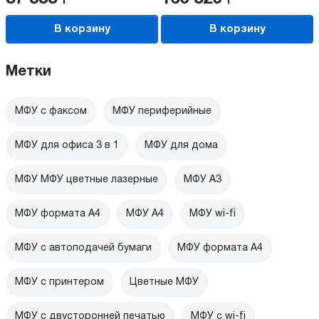
В корзину
В корзину
Метки
МФУ с факсом
МФУ периферийные
МФУ для офиса 3 в 1
МФУ для дома
МФУ МФУ цветные лазерные
МФУ А3
МФУ формата А4
МФУ А4
МФУ wi-fi
МФУ с автоподачей бумаги
МФУ формата А4
МФУ с принтером
Цветные МФУ
МФУ с двусторонней печатью
МФУ c wi-fi