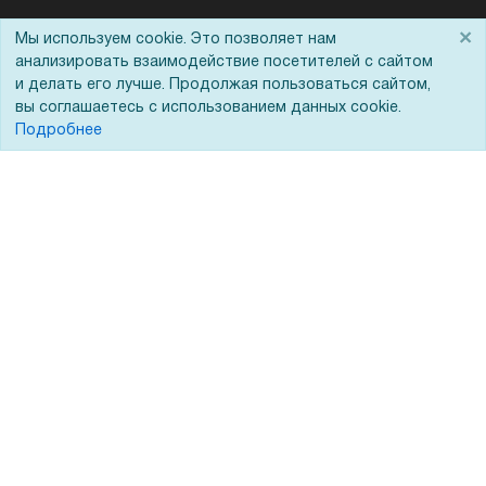
Помощь
×
Мы используем cookie. Это позволяет нам
анализировать взаимодействие посетителей с сайтом
Вопрос-ответ
и делать его лучше. Продолжая пользоваться сайтом,
вы соглашаетесь с использованием данных cookie.
Реквизиты
Подробнее
Гарантии и возврат
Сервисный центр
Вакансии
Обратная связь
Для Таможенного союза
Запрос актов сверки
© 2002 - 2026 Форофис – поставки оборудования для бизнеса: