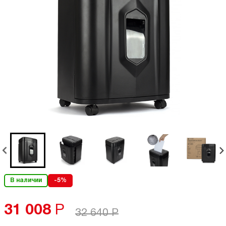
В наличии
-5%
31 008
Р
32 640
Р