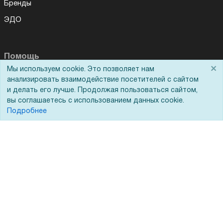
Бренды
ЭДО
Помощь
×
Мы используем cookie. Это позволяет нам
Вопрос-ответ
анализировать взаимодействие посетителей с сайтом
и делать его лучше. Продолжая пользоваться сайтом,
Реквизиты
вы соглашаетесь с использованием данных cookie.
Подробнее
Гарантии и возврат
Сервисный центр
Вакансии
Обратная связь
Для Таможенного союза
Запрос актов сверки