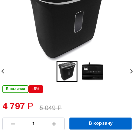
В наличии
-5%
4 797
Р
5 049
Р
В корзину