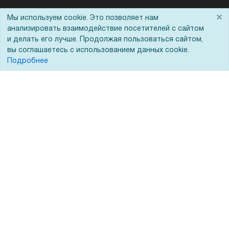
Помощь
×
Мы используем cookie. Это позволяет нам
анализировать взаимодействие посетителей с сайтом
Вопрос-ответ
и делать его лучше. Продолжая пользоваться сайтом,
вы соглашаетесь с использованием данных cookie.
Реквизиты
Подробнее
Гарантии и возврат
Сервисный центр
Вакансии
Обратная связь
Для Таможенного союза
Запрос актов сверки
© 2002 - 2026 Форофис – поставки оборудования для бизнеса: