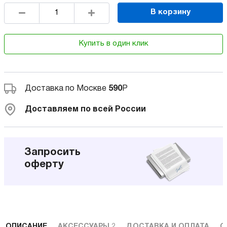
В корзину
Купить в один клик
Доставка по Москве
590
Р
Доставляем по всей России
Запросить
оферту
ОПИСАНИЕ
АКСЕССУАРЫ
2
ДОСТАВКА И ОПЛАТА
С