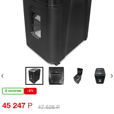
В наличии
-5%
45 247
Р
47 628
Р