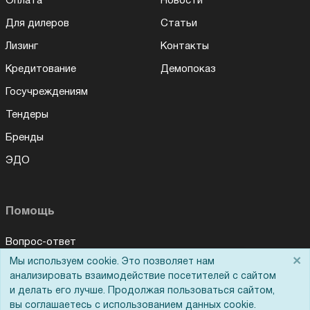
Оплата
Новости
Для дилеров
Статьи
Лизинг
Контакты
Кредитование
Демопоказ
Госучреждениям
Тендеры
Бренды
ЭДО
Помощь
Вопрос-ответ
×
Мы используем cookie. Это позволяет нам
Для Вас доступно эксклюзивное приложение при
Реквизиты
×
заказе этого товара
анализировать взаимодействие посетителей с сайтом
Гарантии и возврат
и делать его лучше. Продолжая пользоваться сайтом,
вы соглашаетесь с использованием данных cookie.
Получить скидку
Не показывать