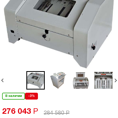
В наличии
-3%
276 043
Р
284 580
Р