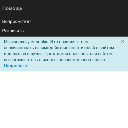
Помощь
Вопрос-ответ
Реквизиты
Гарантии и возврат
×
Мы используем cookie. Это позволяет нам
Для Вас доступно эксклюзивное приложение при
×
заказе этого товара
анализировать взаимодействие посетителей с сайтом
Сервисный центр
и делать его лучше. Продолжая пользоваться сайтом,
Вакансии
вы соглашаетесь с использованием данных cookie.
Получить скидку
Не показывать
Подробнее
Обратная связь
Для Таможенного союза
Запрос актов сверки
© 2002 - 2026 Форофис – поставки оборудования для бизнеса: