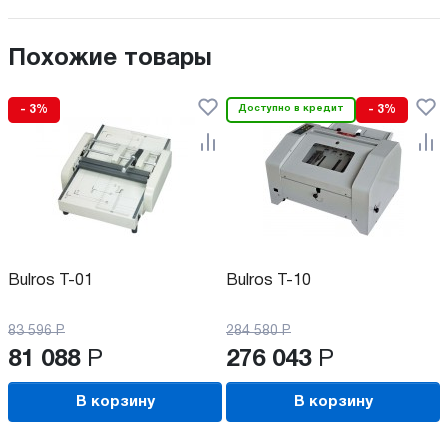
Похожие товары
- 3%
Доступно в кредит
- 3%
Bulros T-01
Bulros T-10
83 596
Р
284 580
Р
81 088
Р
276 043
Р
В корзину
В корзину