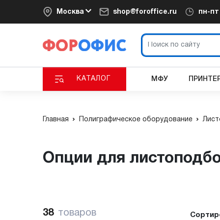
Москва
shop@foroffice.ru
пн-п
КАТАЛОГ
МФУ
ПРИНТЕ
Главная
Полиграфическое оборудование
Лист
Опции для листопод
38
товаров
Сортир