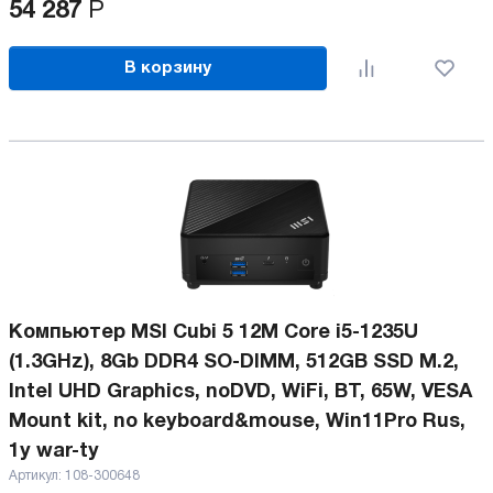
54 287
Р
В корзину
Компьютер MSI Cubi 5 12M Core i5-1235U
(1.3GHz), 8Gb DDR4 SO-DIMM, 512GB SSD M.2,
Intel UHD Graphics, noDVD, WiFi, BT, 65W, VESA
Mount kit, no keyboard&mouse, Win11Pro Rus,
1y war-ty
Артикул:
108-300648