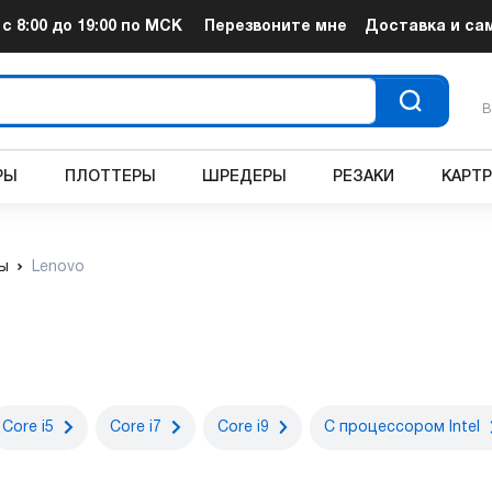
т
с 8:00 до 19:00
по МСК
Перезвоните мне
Доставка и са
В
РЫ
ПЛОТТЕРЫ
ШРЕДЕРЫ
РЕЗАКИ
КАРТ
ы
Lenovo
Core i5
Core i7
Core i9
С процессором Intel