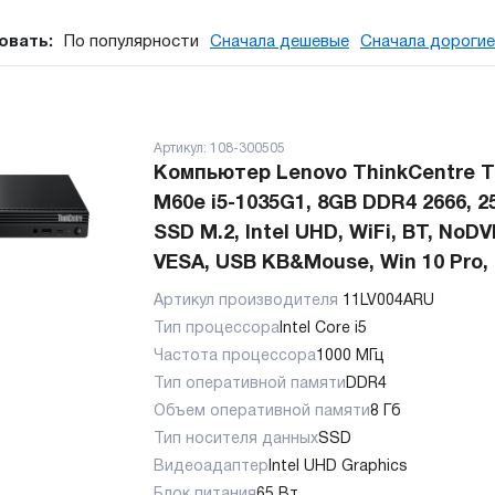
овать:
По популярности
Сначала дешевые
Сначала дорогие
Артикул:
108-300505
Компьютер Lenovo ThinkCentre T
M60e i5-1035G1, 8GB DDR4 2666, 
SSD M.2, Intel UHD, WiFi, BT, NoDV
VESA, USB KB&Mouse, Win 10 Pro,
Артикул производителя
11LV004ARU
Тип процессора
Intel Core i5
Частота процессора
1000 МГц
Тип оперативной памяти
DDR4
Объем оперативной памяти
8 Гб
Тип носителя данных
SSD
Видеоадаптер
Intel UHD Graphics
Блок питания
65 Вт