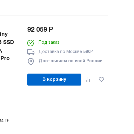
92 059
Р
iny
B SSD
Под заказ
,
Доставка по Москве
590
Р
 Pro
Доставляем по всей России
В корзину
64 Гб