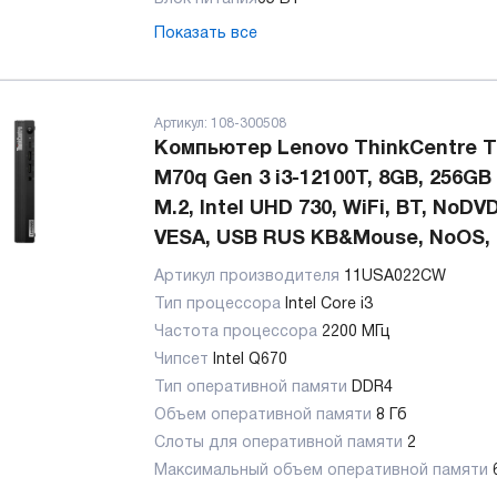
Показать все
Артикул:
108-300508
Компьютер Lenovo ThinkCentre T
M70q Gen 3 i3-12100T, 8GB, 256GB
M.2, Intel UHD 730, WiFi, BT, NoDVD
VESA, USB RUS KB&Mouse, NoOS,
Артикул производителя
11USA022CW
Тип процессора
Intel Core i3
Частота процессора
2200 МГц
Чипсет
Intel Q670
Тип оперативной памяти
DDR4
Объем оперативной памяти
8 Гб
Слоты для оперативной памяти
2
Максимальный объем оперативной памяти