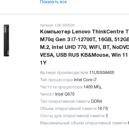
Показать все
Артикул:
108-300509
Компьютер Lenovo ThinkCentre T
M70q Gen 3 i7-12700T, 16GB, 512G
M.2, Intel UHD 770, WiFi, BT, NoDVD
VESA, USB RUS KB&Mouse, Win 11 
1Y
Артикул производителя
11USS0A400
Тип процессора
Intel Core i7
Частота процессора
1400 МГц
Чипсет
Intel Q670
Тип оперативной памяти
DDR4
Объем оперативной памяти
16 Гб
Слоты для оперативной памяти
2
Максимальный объем оперативной памяти