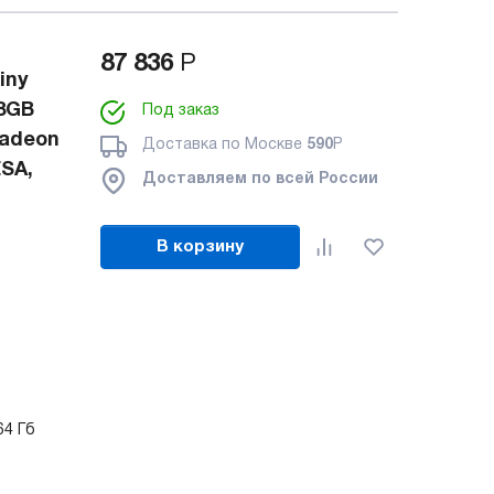
87 836
Р
iny
 8GB
Под заказ
Radeon
Доставка по Москве
590
Р
ESA,
Доставляем по всей России
В корзину
64 Гб