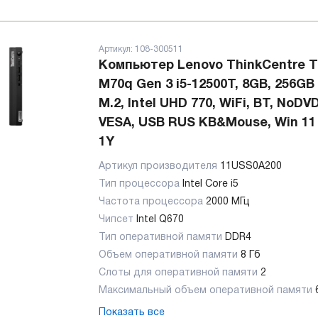
Артикул:
108-300511
Компьютер Lenovo ThinkCentre T
M70q Gen 3 i5-12500T, 8GB, 256GB
M.2, Intel UHD 770, WiFi, BT, NoDVD
VESA, USB RUS KB&Mouse, Win 11 
1Y
Артикул производителя
11USS0A200
Тип процессора
Intel Core i5
Частота процессора
2000 МГц
Чипсет
Intel Q670
Тип оперативной памяти
DDR4
Объем оперативной памяти
8 Гб
Слоты для оперативной памяти
2
Максимальный объем оперативной памяти
Показать все