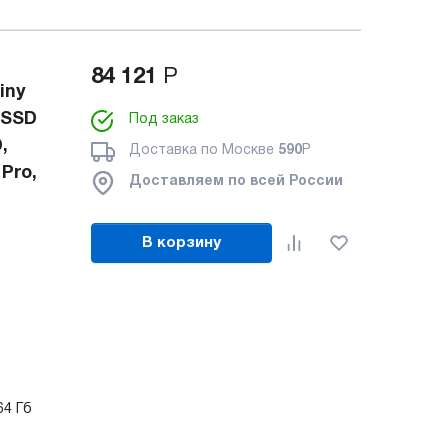
84 121
Р
iny
 SSD
Под заказ
,
Доставка по Москве
590
Р
Pro,
Доставляем по всей России
В корзину
64 Гб