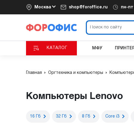
Москва
shop@foroffice.ru
пн-п
КАТАЛОГ
МФУ
ПРИНТЕ
Главная
Оргтехника и компьютеры
Компьютер
Компьютеры Lenovo
16 Гб
32 Гб
8 Гб
Core i3