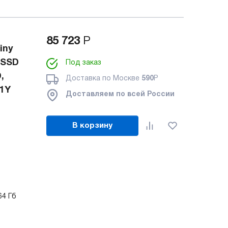
85 723
Р
iny
 SSD
Под заказ
,
Доставка по Москве
590
Р
 1Y
Доставляем по всей России
В корзину
64 Гб