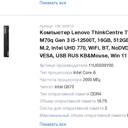
Показать все
Артикул:
108-300510
Компьютер Lenovo ThinkCentre T
M70q Gen 3 i5-12500T, 16GB, 512G
M.2, Intel UHD 770, WiFi, BT, NoDVD
VESA, USB RUS KB&Mouse, Win 11
Артикул производителя
11USS09Y00
Тип процессора
Intel Core i5
Частота процессора
2000 МГц
Чипсет
Intel Q670
Тип оперативной памяти
DDR4
Объем оперативной памяти
16 Гб
Слоты для оперативной памяти
2
Максимальный объем оперативной памяти
Показать все