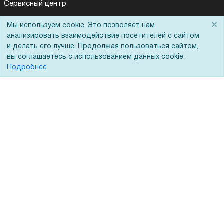
Сервисный центр
Вакансии
×
Мы используем cookie. Это позволяет нам
анализировать взаимодействие посетителей с сайтом
Обратная связь
и делать его лучше. Продолжая пользоваться сайтом,
Для Таможенного союза
вы соглашаетесь с использованием данных cookie.
Подробнее
Запрос актов сверки
© 2002 - 2026 Форофис – поставки оборудования для бизнеса:
полиграфического, банковского, презентационного и оргтехники
На информационном ресурсе применяются
рекомендательные
технологии
Наш сайт защищен с помощью Yandex SmartCaptcha и
соответствует
политике обработки данных
Политика обработки персональных данных
Согласие на обработку персональных данных