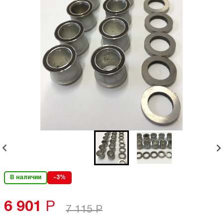
В наличии
-3%
6 901
Р
7 115
Р