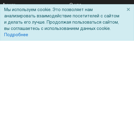
Акции
О нас
×
Мы используем cookie. Это позволяет нам
Доставка
Сертификаты
анализировать взаимодействие посетителей с сайтом
и делать его лучше. Продолжая пользоваться сайтом,
Оплата
Новости
вы соглашаетесь с использованием данных cookie.
Для дилеров
Статьи
Подробнее
Лизинг
Контакты
Кредитование
Демопоказ
Госучреждениям
Тендеры
Бренды
ЭДО
Помощь
Вопрос-ответ