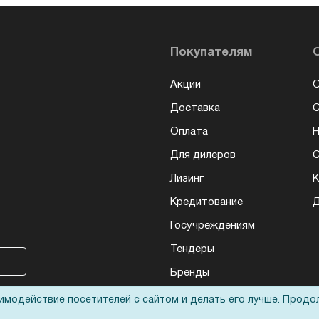
Покупателям
Акции
О
Доставка
Оплата
Н
Для дилеров
С
Лизинг
К
Кредитование
Д
Госучреждениям
Тендеры
Бренды
ЭДО
аимодействие посетителей с сайтом и делать его лучше. Продо