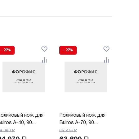
- 3%
- 3%
оликовый нож для
Роликовый нож для
ulros A-40, 90...
Bulros A-70, 90...
6 060
Р
65 875
Р