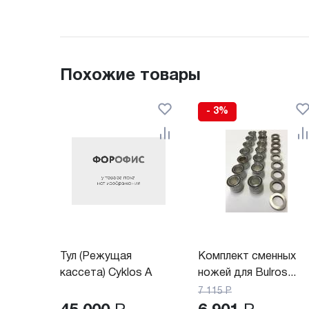
Похожие товары
- 3%
Тул (Режущая
Комплект сменных
кассета) Cyklos A
ножей для Bulros...
7 115
Р