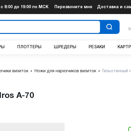
т
с 8:00 до 19:00
по МСК
Перезвоните мне
Доставка и са
В
РЫ
ПЛОТТЕРЫ
ШРЕДЕРЫ
РЕЗАКИ
КАРТ
зчики визиток
Ножи для нарезчиков визиток
Гильотинный н
ros A-70