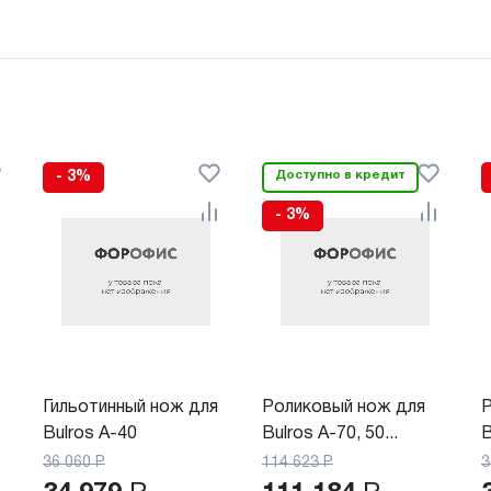
- 3%
Доступно в кредит
- 3%
Гильотинный нож для
Роликовый нож для
Р
Bulros A-40
Bulros A-70, 50...
B
36 060
Р
114 623
Р
3