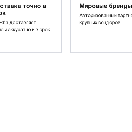
ставка точно в
Мировые бренды
ок
Авторизованный партн
жба доставляет
крупных вендоров
азы аккуратно и в срок.