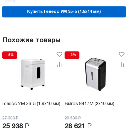
Купить Гелеос УМ 35-5 (1.9x14 мм)
Похожие товары
- 5%
- 3%
Гелеос УМ 26-5 (1.9x10 мм)
Bulros 8417M (2x10 мм)...
27 303
Р
29 506
Р
25 938
Р
28 621
Р