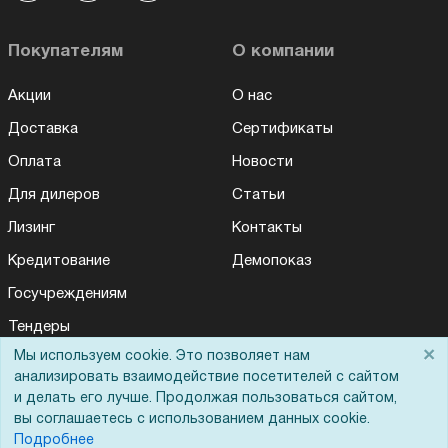
Покупателям
О компании
Акции
О нас
Доставка
Сертификаты
Оплата
Новости
Для дилеров
Статьи
Лизинг
Контакты
Кредитование
Демопоказ
Госучреждениям
Тендеры
×
Мы используем cookie. Это позволяет нам
Бренды
анализировать взаимодействие посетителей с сайтом
ЭДО
и делать его лучше. Продолжая пользоваться сайтом,
вы соглашаетесь с использованием данных cookie.
Подробнее