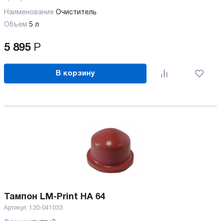
Наименование
Очиститель
Объем
5 л
5 895
Р
В корзину
Тампон LM-Print HA 64
Артикул:
120-041033