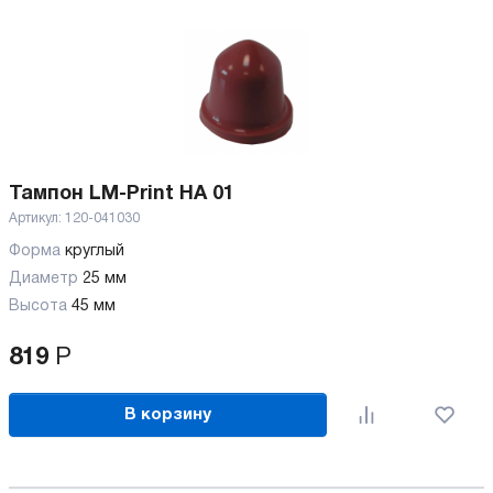
Тампон LM-Print HA 01
Артикул:
120-041030
Форма
круглый
Диаметр
25 мм
Высота
45 мм
819
Р
В корзину