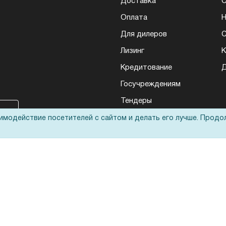
Доставка
Оплата
Н
Для дилеров
С
Лизинг
К
Кредитование
Д
Госучреждениям
Тендеры
Бренды
аимодействие посетителей с сайтом и делать его лучше. Продо
ЭДО
Запрос актов сверки
еса: полиграфического, банковского, презентационного и оргтехники
ьные технологии