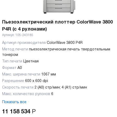
Пьезоэлектрический плоттер ColorWave 3800
P4R (с 4 рулонами)
Артикул:
105-243185
Артикул производителя
ColorWave 3800 P4R
Метод печати
пьезоэлектрическая печать твердотельным
тонером
Тип печати
Цветная
Формат
A0
Макс. ширина печати
1067 мм
Разрешение
600 х 600 dpi
Скорость печати
2 (A0) стр/мин; 4 (A1) стр/мин
Макс. количество рулонов
6
Показать все
11 158 534
Р