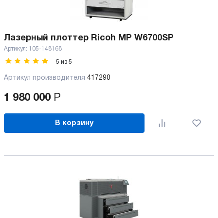
Лазерный плоттер Ricoh MP W6700SP
Артикул:
105-148168
5
из
5
Артикул производителя
417290
1 980 000
Р
В корзину