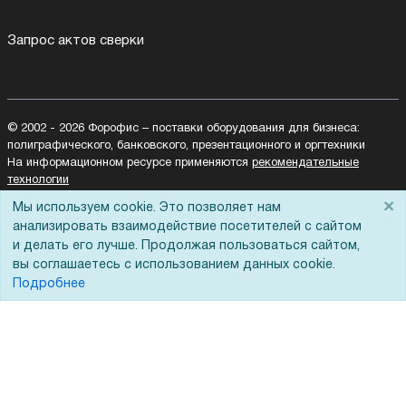
Запрос актов сверки
© 2002 - 2026 Форофис – поставки оборудования для бизнеса:
полиграфического, банковского, презентационного и оргтехники
На информационном ресурсе применяются
рекомендательные
технологии
Наш сайт защищен с помощью Yandex SmartCaptcha и
×
Мы используем cookie. Это позволяет нам
соответствует
политике обработки данных
анализировать взаимодействие посетителей с сайтом
и делать его лучше. Продолжая пользоваться сайтом,
Политика обработки персональных данных
вы соглашаетесь с использованием данных cookie.
Согласие на обработку персональных данных
Подробнее