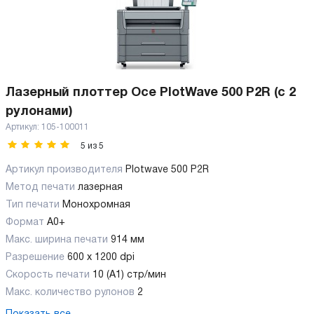
Лазерный плоттер Oce PlotWave 500 P2R (с 2
рулонами)
Артикул:
105-100011
5
из
5
Артикул производителя
Plotwave 500 P2R
Метод печати
лазерная
Тип печати
Монохромная
Формат
A0+
Макс. ширина печати
914 мм
Разрешение
600 x 1200 dpi
Скорость печати
10 (А1) стр/мин
Макс. количество рулонов
2