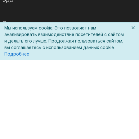
ЭДО
Помощь
×
Мы используем cookie. Это позволяет нам
анализировать взаимодействие посетителей с сайтом
Вопрос-ответ
и делать его лучше. Продолжая пользоваться сайтом,
Реквизиты
вы соглашаетесь с использованием данных cookie.
Подробнее
Гарантии и возврат
Сервисный центр
Вакансии
Обратная связь
Для Таможенного союза
Запрос актов сверки