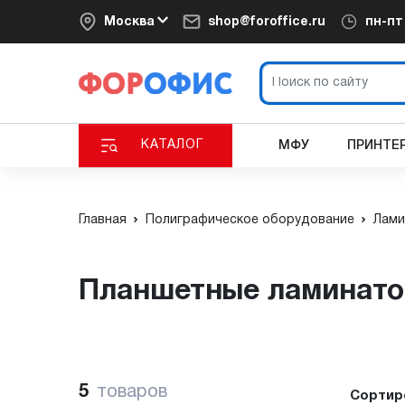
Москва
shop@foroffice.ru
пн-п
КАТАЛОГ
МФУ
ПРИНТЕ
Главная
Полиграфическое оборудование
Лами
Планшетные ламинато
5
товаров
Сортир