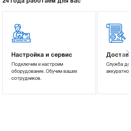
24 года работаем для вас
Настройка и сервис
Доставк
Подключим и настроим
Служба до
оборудование. Обучим ваших
аккуратно 
сотрудников.