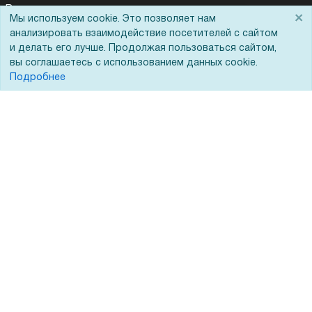
Реквизиты
×
Мы используем cookie. Это позволяет нам
Для Вас доступно эксклюзивное приложение при
×
Гарантии и возврат
заказе этого товара
анализировать взаимодействие посетителей с сайтом
и делать его лучше. Продолжая пользоваться сайтом,
Сервисный центр
вы соглашаетесь с использованием данных cookie.
Получить скидку
Не показывать
Подробнее
Вакансии
Обратная связь
Для Таможенного союза
Запрос актов сверки
© 2002 - 2026 Форофис – поставки оборудования для бизнеса:
полиграфического, банковского, презентационного и оргтехники
На информационном ресурсе применяются
рекомендательные
технологии
Наш сайт защищен с помощью Yandex SmartCaptcha и
соответствует
политике обработки данных