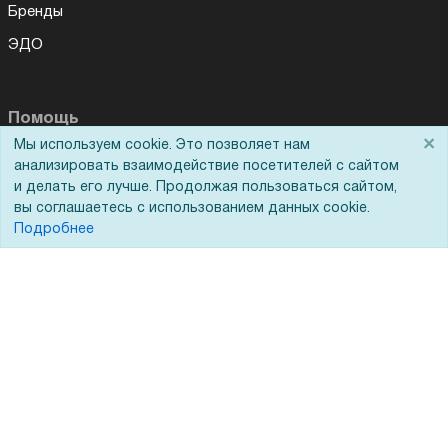
Бренды
ЭДО
Помощь
×
Мы используем cookie. Это позволяет нам
Вопрос-ответ
анализировать взаимодействие посетителей с сайтом
и делать его лучше. Продолжая пользоваться сайтом,
Реквизиты
вы соглашаетесь с использованием данных cookie.
Подробнее
Гарантии и возврат
Сервисный центр
Вакансии
Обратная связь
Для Таможенного союза
Запрос актов сверки