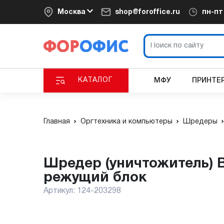
Москва
shop@foroffice.ru
пн-п
КАТАЛОГ
МФУ
ПРИНТЕ
Главная
Оргтехника и компьютеры
Шредеры
Шредер (уничтожитель) Bulros 6206MD (2x6 мм) черный/сереб
режущий блок
Артикул:
124-203298