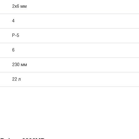
2х6 мм
4
P-5
6
230 мм
22 л