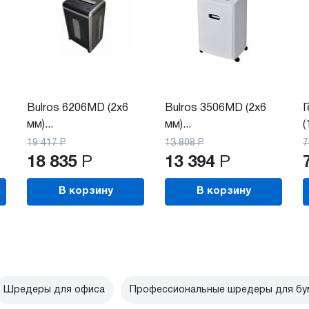
Bulros 6206MD (2x6
Bulros 3506MD (2х6
Г
мм)...
мм)...
(
19 417
Р
13 808
Р
7
18 835
Р
13 394
Р
В корзину
В корзину
Шредеры для офиса
Профессиональные шредеры для бу