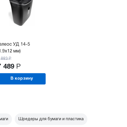
елеос УД 14-5
1.9х12 мм)
 883
Р
7 489
Р
В корзину
маги
Шредеры для бумаги и пластика