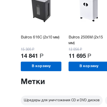
Bulros 616C (2x10 мм)
Bulros 2506M (2х15
мм)
15 300
Р
12 056
Р
14 841
Р
11 695
Р
В корзину
В корзину
Метки
Шредеры для уничтожения CD и DVD дисков