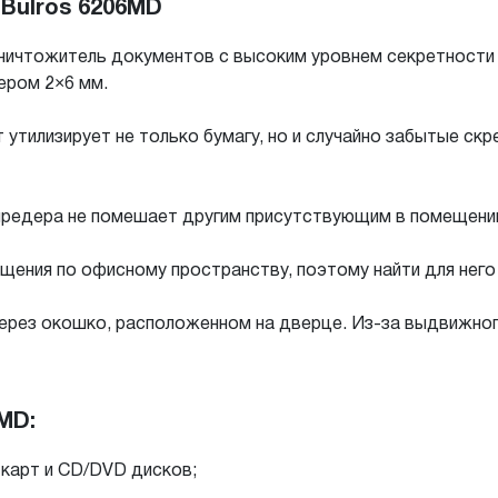
Bulros 6206MD
ичтожитель документов с высоким уровнем секретности 4/
ером 2×6 мм.
 утилизирует не только бумагу, но и случайно забытые скр
редера не помешает другим присутствующим в помещении
щения по офисному пространству, поэтому найти для него
ерез окошко, расположенном на дверце. Из-за выдвижного
MD:
 карт и CD/DVD дисков;