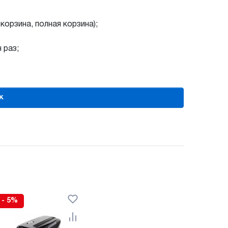
орзина, полная корзина);
 раз;
к
- 5%