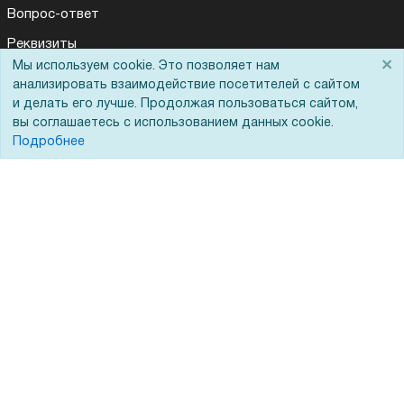
Вопрос-ответ
Реквизиты
×
Мы используем cookie. Это позволяет нам
Гарантии и возврат
анализировать взаимодействие посетителей с сайтом
Сервисный центр
и делать его лучше. Продолжая пользоваться сайтом,
вы соглашаетесь с использованием данных cookie.
Вакансии
Подробнее
Обратная связь
Для Таможенного союза
Запрос актов сверки
© 2002 - 2026 Форофис – поставки оборудования для бизнеса:
полиграфического, банковского, презентационного и оргтехники
На информационном ресурсе применяются
рекомендательные
технологии