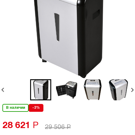
В наличии
-3%
28 621
Р
29 506
Р