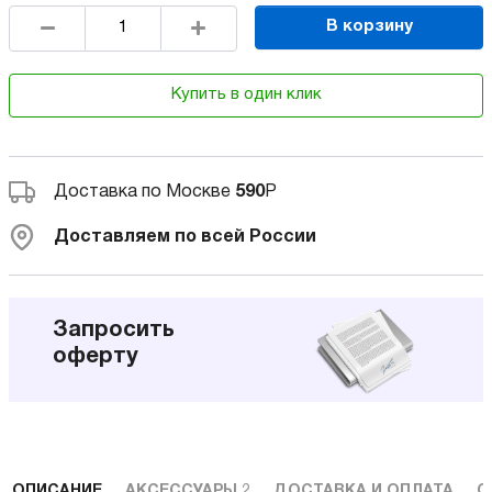
В корзину
Купить в один клик
Доставка по Москве
590
Р
Доставляем по всей России
Запросить
оферту
ОПИСАНИЕ
АКСЕССУАРЫ
2
ДОСТАВКА И ОПЛАТА
С