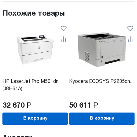
Похожие товары
HP LaserJet Pro M501dn
Kyocera ECOSYS P2235dn...
(J8H61A)
32 670
Р
50 611
Р
В корзину
В корзину