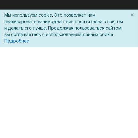
Помощь
×
Мы используем cookie. Это позволяет нам
анализировать взаимодействие посетителей с сайтом
Вопрос-ответ
и делать его лучше. Продолжая пользоваться сайтом,
вы соглашаетесь с использованием данных cookie.
Реквизиты
Подробнее
Гарантии и возврат
Сервисный центр
Вакансии
Обратная связь
Для Таможенного союза
Запрос актов сверки