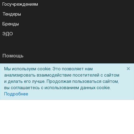
Госучреждениям
Тендеры
Бренды
ЭДО
Помощь
×
Мы используем cookie. Это позволяет нам
Вопрос-ответ
анализировать взаимодействие посетителей с сайтом
Реквизиты
и делать его лучше. Продолжая пользоваться сайтом,
вы соглашаетесь с использованием данных cookie.
Гарантии и возврат
Подробнее
Сервисный центр
Вакансии
Обратная связь
Для Таможенного союза