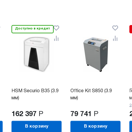
Доступно в кредит
HSM Securio B35 (3.9
Office Kit S850 (3.9
Г
мм)
мм)
м
2
162 397
Р
79 741
Р
В корзину
В корзину