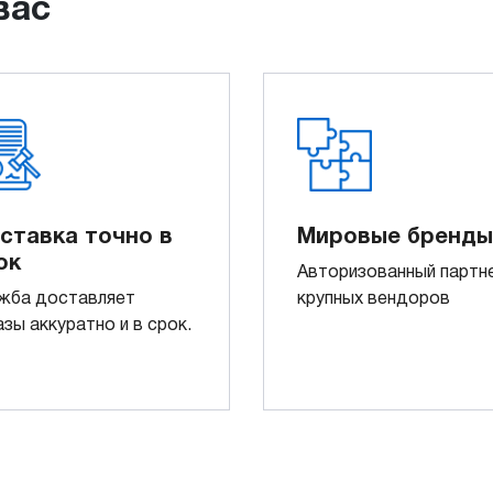
вас
ставка точно в
Мировые бренды
ок
Авторизованный партн
жба доставляет
крупных вендоров
азы аккуратно и в срок.