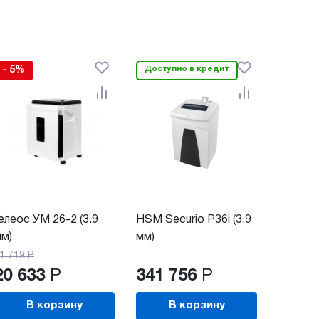
- 5%
Доступно в кредит
елеос УМ 26-2 (3.9
HSM Securio P36i (3.9
м)
мм)
1 719
Р
20 633
Р
341 756
Р
В корзину
В корзину