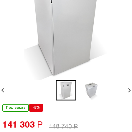
Под заказ
-5%
141 303
Р
148 740
Р