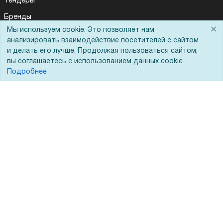
Тендеры
Бренды
×
Мы используем cookie. Это позволяет нам
ЭДО
анализировать взаимодействие посетителей с сайтом
и делать его лучше. Продолжая пользоваться сайтом,
вы соглашаетесь с использованием данных cookie.
Помощь
Подробнее
Вопрос-ответ
Реквизиты
Гарантии и возврат
Сервисный центр
Вакансии
Обратная связь
Для Таможенного союза