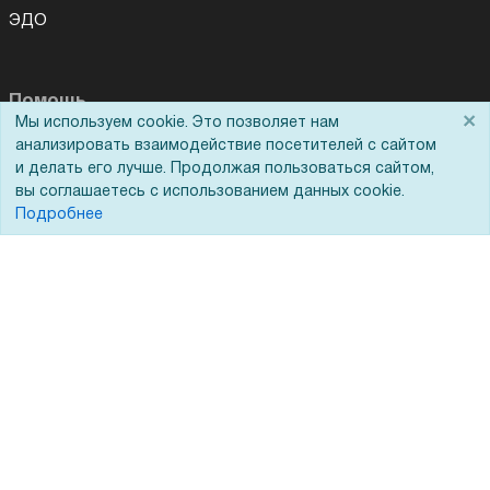
ЭДО
Помощь
×
Мы используем cookie. Это позволяет нам
анализировать взаимодействие посетителей с сайтом
Вопрос-ответ
и делать его лучше. Продолжая пользоваться сайтом,
Реквизиты
вы соглашаетесь с использованием данных cookie.
Подробнее
Гарантии и возврат
Сервисный центр
Вакансии
Обратная связь
Для Таможенного союза
Запрос актов сверки