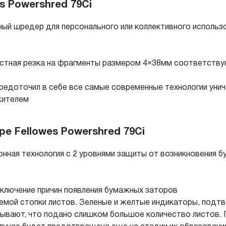
s Powershred 79Ci
ный шредер для персонального или коллективного исполь
стная резка на фрагменты размером 4×38мм соответствую
редоточил в себе все самые современные технологии ун
жителем
е Fellowes Powershred 79Ci
нная технология с 2 уровнями защиты от возникновения б
сключение причин появления бумажных заторов
емой стопки листов. Зеленые и желтые индикаторы, подт
зывают, что подано слишком большое количество листов.