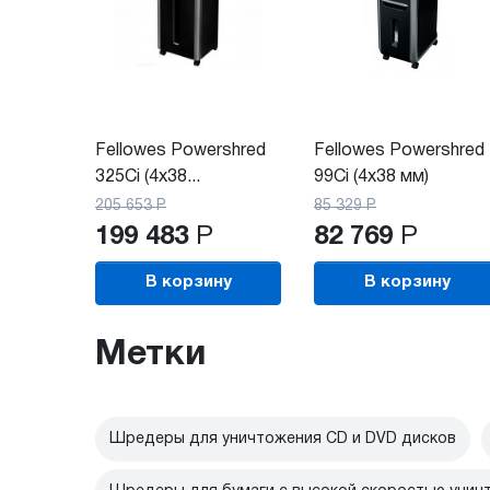
Fellowes Powershred
Fellowes Powershred
325Ci (4x38...
99Ci (4x38 мм)
205 653
Р
85 329
Р
199 483
Р
82 769
Р
В корзину
В корзину
Метки
Шредеры для уничтожения CD и DVD дисков