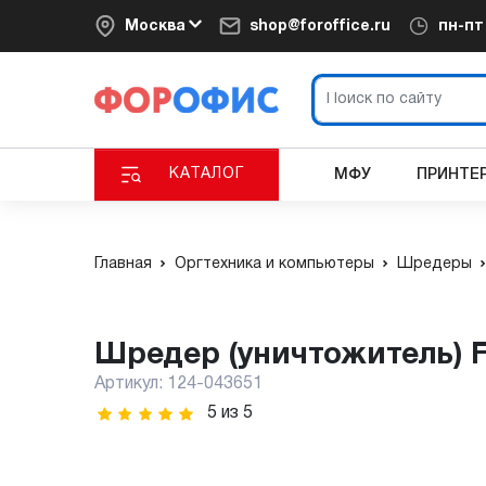
Москва
shop@foroffice.ru
пн-п
КАТАЛОГ
МФУ
ПРИНТЕ
Главная
Оргтехника и компьютеры
Шредеры
Шредер (уничтожитель) 
Артикул:
124-043651
5
из
5