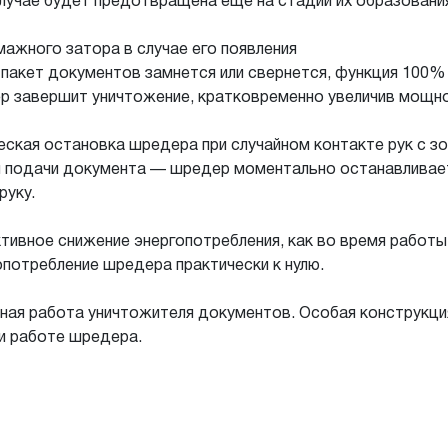
лучае будет предотвращена еще на стадии их образовани
мажного затора в случае его появления
пакет документов замнется или свернется, функция 100% 
р завершит уничтожение, кратковременно увеличив мощн
кая остановка шредера при случайном контакте рук с зон
и подачи документа — шредер моментально останавливае
руку.
ивное снижение энергопотребления, как во время работы,
опотребление шредера практически к нулю.
ная работа уничтожителя документов. Особая конструкци
и работе шредера.