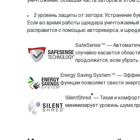
уничтожение. Большая часть заторов в этом с
2 уровень защиты от затора: Устранение бу
Если во время работы шредера уничтожаемый 
расправится с помощью автореверса, и шреде
SafeSense™ — Автоматичес
случайно касается област
продолжится, если убрать 
Energy Saving System™ — Эффект
функции позволяет свести энерг
®
SilentShred
— Тихая и комфорт
минимизирует уровень шума пр